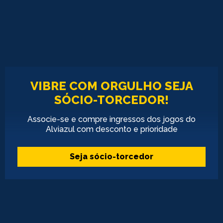
TÍTULOS
ELENCO
NOTÍCIAS
TORCEDOR
GALERIA
VIBRE COM ORGULHO SEJA
CONTATO
SÓCIO-TORCEDOR!
Associe-se e compre ingressos dos jogos do
Alviazul com desconto e prioridade
VISITE-
NOS:
Seja sócio-torcedor