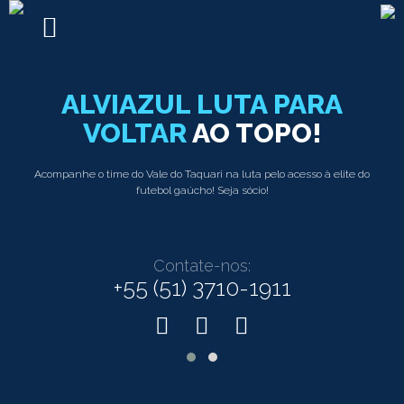
+55
(51)
3710-
ALVIAZUL LUTA PARA
1911
VOLTAR
AO TOPO!
HOME
Acompanhe o time do Vale do Taquari na luta pelo acesso à elite do
futebol gaúcho! Seja sócio!
HISTÓRIA
GESTÃO
Contate-nos:
CONSELHO
+55 (51) 3710-1911
PATROCINADORES
UNIFORME
HINO
ESTÁDIO